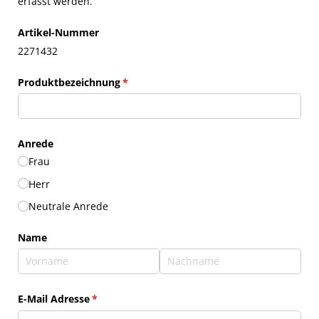
erfasst werden.
Artikel-Nummer
2271432
Produktbezeichnung
(erforderlich)
*
Anrede
Frau
Herr
Neutrale Anrede
Name
E-Mail Adresse
(erforderlich)
*