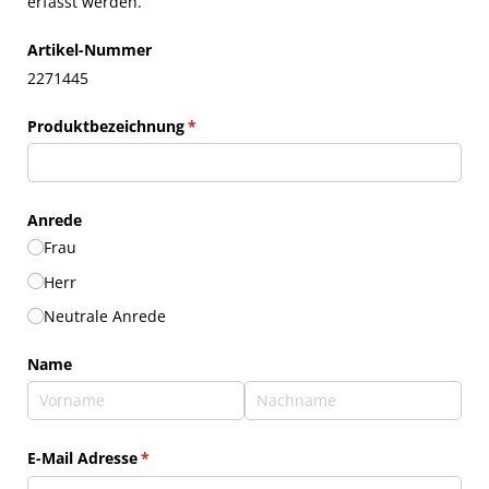
erfasst werden.
Artikel-Nummer
2271445
Produktbezeichnung
(erforderlich)
*
Anrede
Frau
Herr
Neutrale Anrede
Name
E-Mail Adresse
(erforderlich)
*