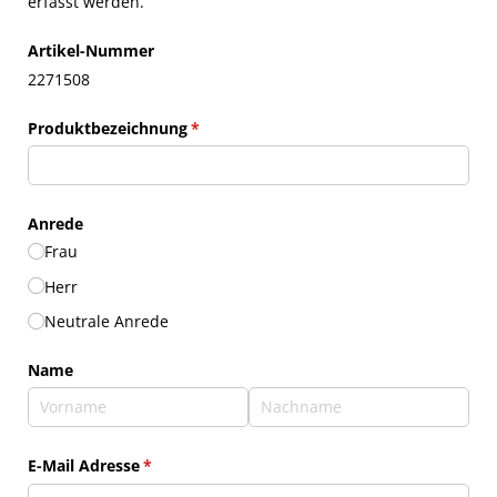
erfasst werden.
Artikel-Nummer
2271508
Produktbezeichnung
(erforderlich)
*
Anrede
Frau
Herr
Neutrale Anrede
Name
E-Mail Adresse
(erforderlich)
*