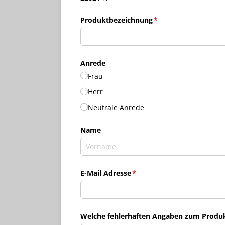
Produktbezeichnung
(erforderlich)
*
Anrede
Frau
Herr
Neutrale Anrede
Name
E-Mail Adresse
(erforderlich)
*
Welche fehlerhaften Angaben zum Produkt