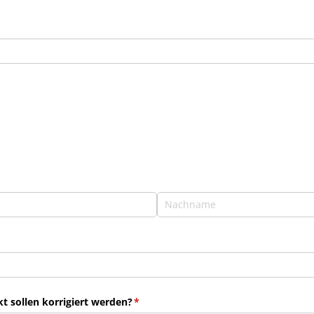
 sollen korrigiert werden?
(erforderlich)
*