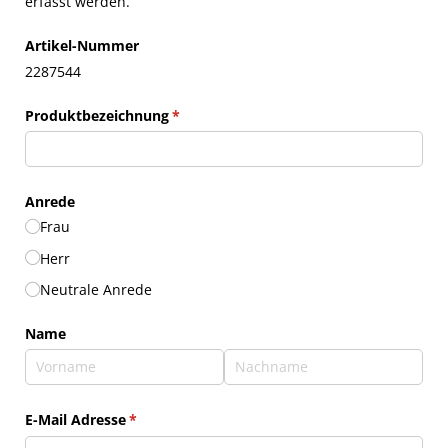
erfasst werden.
Artikel-Nummer
2287544
Produktbezeichnung
(erforderlich)
*
Anrede
Frau
Herr
Neutrale Anrede
Name
E-Mail Adresse
(erforderlich)
*