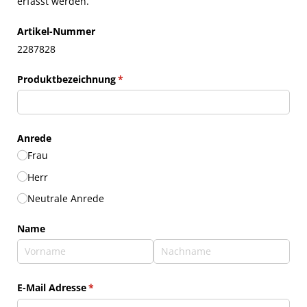
erfasst werden.
Artikel-Nummer
2287828
Produktbezeichnung
(erforderlich)
*
Anrede
Frau
Herr
Neutrale Anrede
Name
E-Mail Adresse
(erforderlich)
*