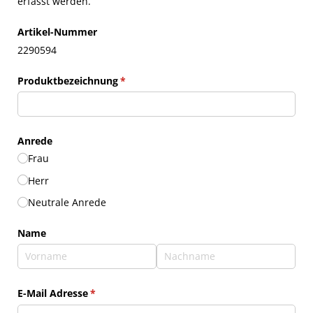
erfasst werden.
Artikel-Nummer
2290594
Produktbezeichnung
(erforderlich)
*
Anrede
Frau
Herr
Neutrale Anrede
Name
E-Mail Adresse
(erforderlich)
*