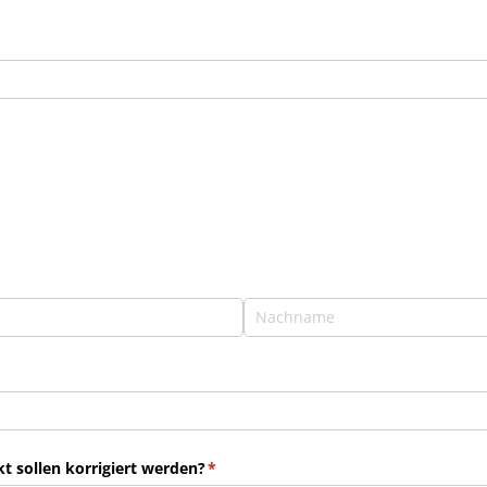
 sollen korrigiert werden?
(erforderlich)
*