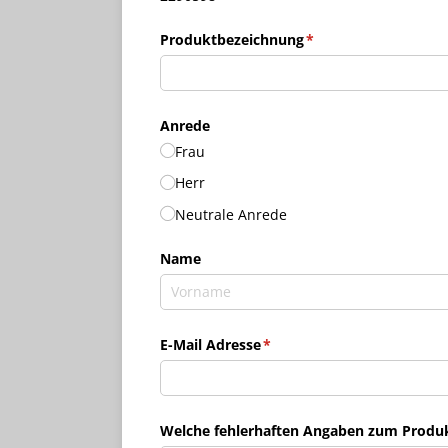
Produktbezeichnung
(erforderlich)
*
Anrede
Frau
Herr
Neutrale Anrede
Name
E-Mail Adresse
(erforderlich)
*
Welche fehlerhaften Angaben zum Produkt