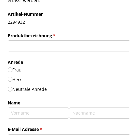
erfasst werden.
Artikel-Nummer
2294932
Produktbezeichnung
(erforderlich)
*
Anrede
Frau
Herr
Neutrale Anrede
Name
E-Mail Adresse
(erforderlich)
*