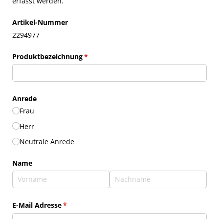
erfasst werden.
Artikel-Nummer
2294977
Produktbezeichnung
(erforderlich)
*
Anrede
Frau
Herr
Neutrale Anrede
Name
E-Mail Adresse
(erforderlich)
*