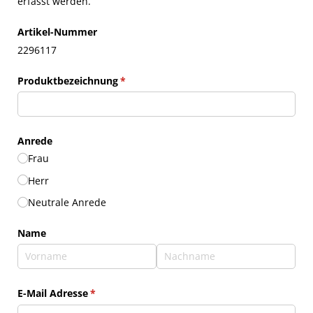
erfasst werden.
Artikel-Nummer
2296117
Produktbezeichnung
(erforderlich)
*
Anrede
Frau
Herr
Neutrale Anrede
Name
E-Mail Adresse
(erforderlich)
*