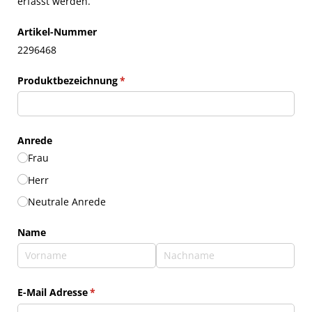
erfasst werden.
Artikel-Nummer
2296468
Produktbezeichnung
(erforderlich)
*
Anrede
Frau
Herr
Neutrale Anrede
Name
E-Mail Adresse
(erforderlich)
*