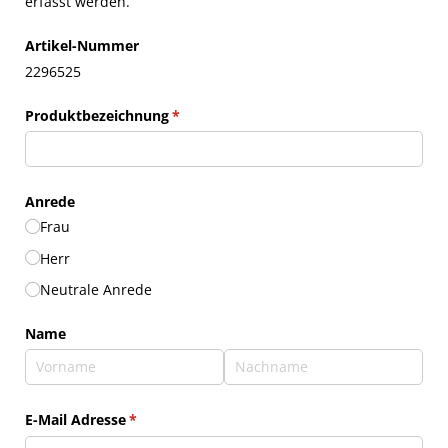
erfasst werden.
Artikel-Nummer
2296525
Produktbezeichnung
(erforderlich)
*
Anrede
Frau
Herr
Neutrale Anrede
Name
E-Mail Adresse
(erforderlich)
*