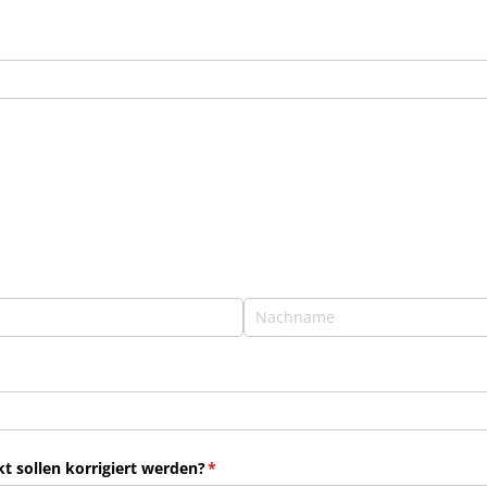
 sollen korrigiert werden?
(erforderlich)
*