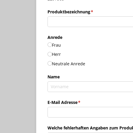
Produktbezeichnung
(erforderlich)
*
Anrede
Frau
Herr
Neutrale Anrede
Name
E-Mail Adresse
(erforderlich)
*
Welche fehlerhaften Angaben zum Produkt