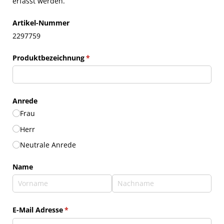
erfasst werden.
Artikel-Nummer
2297759
Produktbezeichnung
(erforderlich)
*
Anrede
Frau
Herr
Neutrale Anrede
Name
E-Mail Adresse
(erforderlich)
*