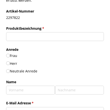
erfasst werden.
Artikel-Nummer
2297822
Produktbezeichnung
(erforderlich)
*
Anrede
Frau
Herr
Neutrale Anrede
Name
E-Mail Adresse
(erforderlich)
*