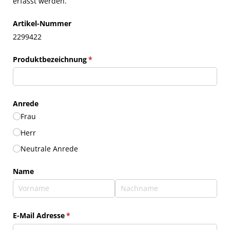
erfasst werden.
Artikel-Nummer
2299422
Produktbezeichnung
(erforderlich)
*
Anrede
Frau
Herr
Neutrale Anrede
Name
E-Mail Adresse
(erforderlich)
*