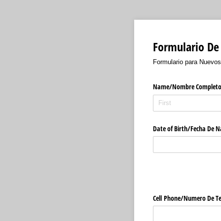
Formulario D
Formulario para Nuevos
Name/​Nombre Complet
Date of Birth/​Fecha De 
Cell Phone/​Numero De Te