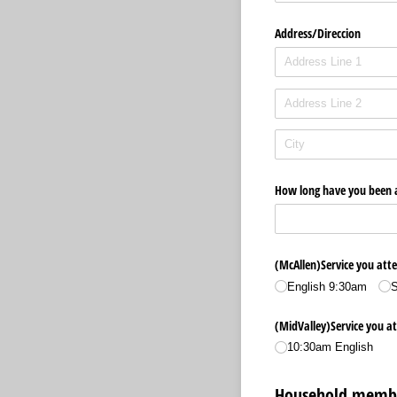
Address/​Direccion
How long have you been a
(McAllen)Service you atte
English 9:30am
S
(MidValley)Service you at
10:30am English
Household membe