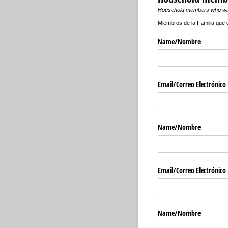
Household members who wish
Miembros de la Familia que d
Name/​Nombre
Email/​Correo Electrónico
Name/​Nombre
Email/​Correo Electrónico
Name/​Nombre