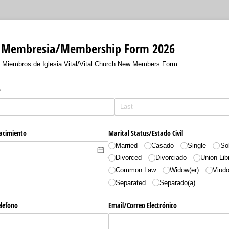
e Membresia/Membership Form 2026
 Miembros de Iglesia Vital/Vital Church New Members Form
o
Nacimiento
Marital Status/​Estado Civil
Married
Casado
Single
So
Divorced
Divorciado
Union Lib
Common Law
Widow(er)
Viudo
Separated
Separado(a)
lefono
Email/​Correo Electrónico