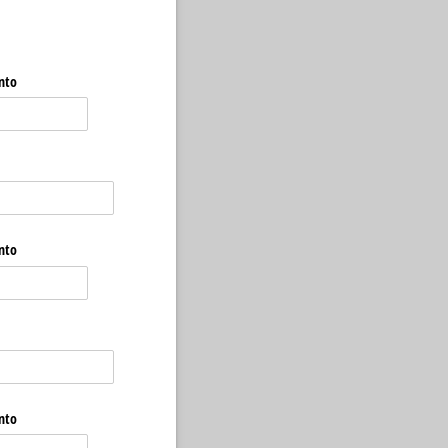
ento
ento
ento