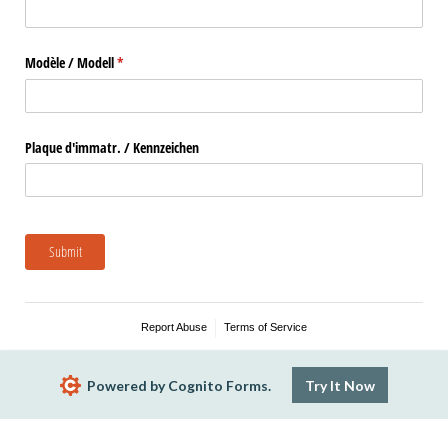
Modèle /​ Modell
(required)
*
Plaque d'immatr. /​ Kennzeichen
Submit
Report Abuse
Terms of Service
Powered by Cognito Forms.
Try It Now