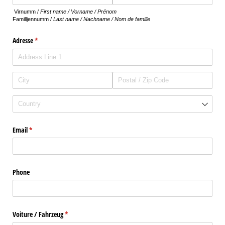
Virnumm /
First name / Vorname / Prénom
Familljennumm /
Last name / Nachname / Nom de famille
Adresse
(required)
*
Email
(required)
*
Phone
Voiture /​ Fahrzeug
(required)
*