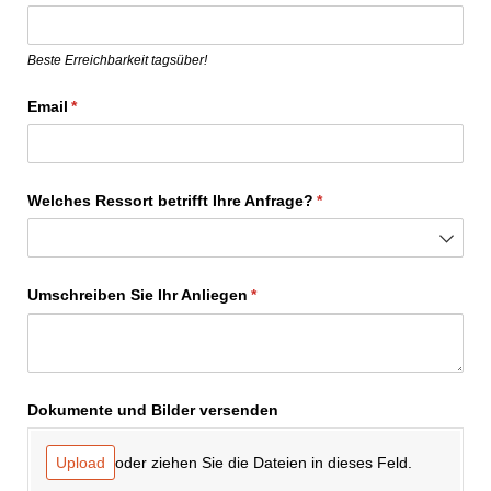
Beste Erreichbarkeit tagsüber!
Email
(erforderlich)
*
Welches Ressort betrifft Ihre Anfrage?
(erforderlich)
*
Umschreiben Sie Ihr Anliegen
(erforderlich)
*
Dokumente und Bilder versenden
oder ziehen Sie die Dateien in dieses Feld.
Upload