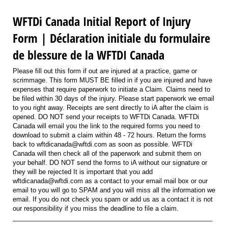
WFTDi Canada Initial Report of Injury
Form | Déclaration initiale du formulaire
de blessure de la WFTDI Canada
Please fill out this form if out are injured at a practice, game or
scrimmage. This form MUST BE filled in if you are injured and have
expenses that require paperwork to initiate a Claim. Claims need to
be filed within 30 days of the injury. Please start paperwork we email
to you right away. Receipts are sent directly to iA after the claim is
opened. DO NOT send your receipts to WFTDi Canada. WFTDi
Canada will email you the link to the required forms you need to
download to submit a claim within 48 - 72 hours. Return the forms
back to wftdicanada@wftdi.com as soon as possible. WFTDi
Canada will then check all of the paperwork and submit them on
your behalf. DO NOT send the forms to iA without our signature or
they will be rejected It is important that you add
wftdicanada@wftdi.com as a contact to your email mail box or our
email to you will go to SPAM and you will miss all the information we
email. If you do not check you spam or add us as a contact it is not
our responsibility if you miss the deadline to file a claim.
________________________________________________________
_____________________________________________________