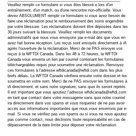
Veuillez remplir ce formulaire si vous êtes blessé.e lors d'un
entraînement, d'un match, ou d'une rencontre non-officielle. Vous
devez ABSOLUMENT remplir ce formulaire si vous avez besoin de
faire une réclamation pour le remboursement des soins engendrés
par votre blessure. Les réclamations doivent être déposées dans les
30 jours suivant la blessure. Veuillez remplir les documents
administratifs que nous vous envoyons par e-mail dès que vous en
avez fait bonne réception. Les reçus sont envoyés directement à iA
après l'ouverture de la réclamation. Merci de ne PAS envoyer vos
reçus à la WFTDI Canada. Dans les 48 à 72 heures, la WFTDI
Canada vous enverra un lien par courriel contenant les formulaires
téléchargeables requis pour soumettre une réclamation. Renvoyez
ces formulaires à l’adresse wftdicanada@wftdi.com dans les plus
brefs délais. La WFTDI Canada vérifiera ensuite votre dossier et les
soumettra en votre nom. Merci de ne PAS envoyer les formulaires à
iA directement, et sans notre signature, sans quoi ils seront rejetés.
Il est important que vous ajoutiez l’adresse wftdicanada@wftdi.com
en tant que contact dans votre messagerie sans quoi notre courriel
ira directement dans vos spams et vous risqueriez de ne pas avoir
accès aux informations importantes que nous vous enverrons par e-
mail. Si vous ne vérifiez pas vos spams ou si vous ne nous ajoutez
pas comme contact, nous déclinons toute responsabilité en cas de
dépassement de la date limite pour déposer votre réclamation.