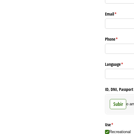
Email
(necesario)
*
Phone
(necesario)
*
Language
(necesar
*
ID, DNI, Passpor
Subir
o ar
Use
(necesario)
*
Recreational