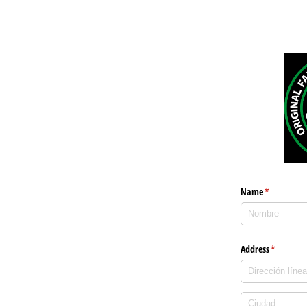
Name
(necesario)
*
Address
(necesario
*