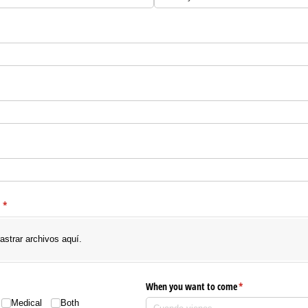
io)
t
(necesario)
*
rastrar archivos aquí.
When you want to come
(necesario)
*
Medical
Both