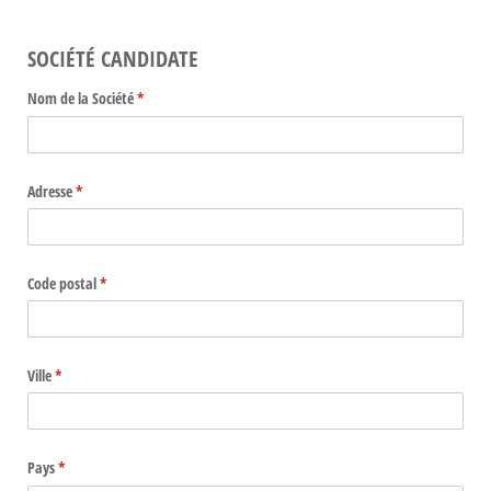
SOCIÉTÉ CANDIDATE
Nom de la Société
(requis)
*
Adresse
(requis)
*
Code postal
(requis)
*
Ville
(requis)
*
Pays
(requis)
*