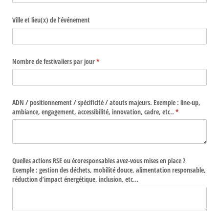
Ville et lieu(x) de l’événement
Nombre de festivaliers par jour
(requis)
*
ADN /​ positionnement /​ spécificité /​ atouts majeurs. Exemple : line-up,
ambiance, engagement, accessibilité, innovation, cadre, etc..
(requis)
*
Quelles actions RSE ou écoresponsables avez-vous mises en place ?
Exemple : gestion des déchets, mobilité douce, alimentation responsable,
réduction d’impact énergétique, inclusion, etc…