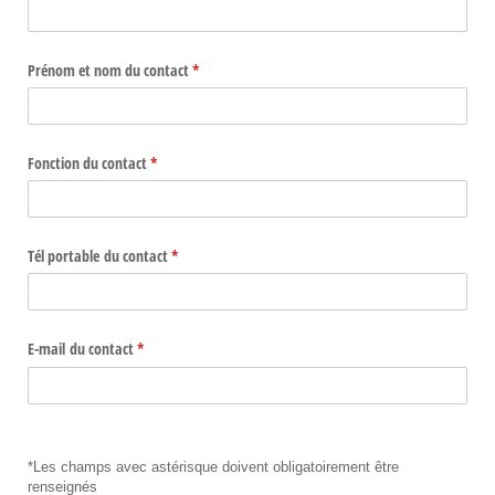
Prénom et nom du contact
(requis)
*
Fonction du contact
(requis)
*
Tél portable du contact
(requis)
*
E-mail du contact
(requis)
*
*Les champs avec astérisque doivent obligatoirement être
renseignés