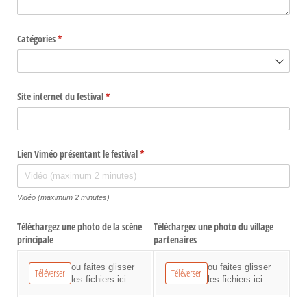
Catégories
(requis)
*
Site internet du festival
(requis)
*
Lien Viméo présentant le festival
(requis)
*
Vidéo (maximum 2 minutes)
Téléchargez une photo de la scène
Téléchargez une photo du village
principale
partenaires
ou faites glisser
ou faites glisser
Téléverser
Téléverser
les fichiers ici.
les fichiers ici.