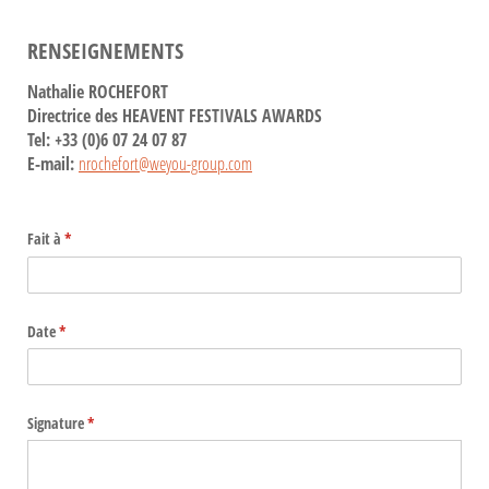
RENSEIGNEMENTS
Nathalie ROCHEFORT
Directrice des HEAVENT FESTIVALS AWARDS
Tel: +33 (0)6 07 24 07 87
E-mail:
nrochefort@weyou-group.com
Fait à
(requis)
*
Date
(requis)
*
Signature
(requis)
*