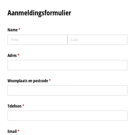
Aanmeldingsformulier
Name
(required)
*
Adres
(required)
*
Woonplaats en postcode
(required)
*
Telefoon
(required)
*
Email
(required)
*