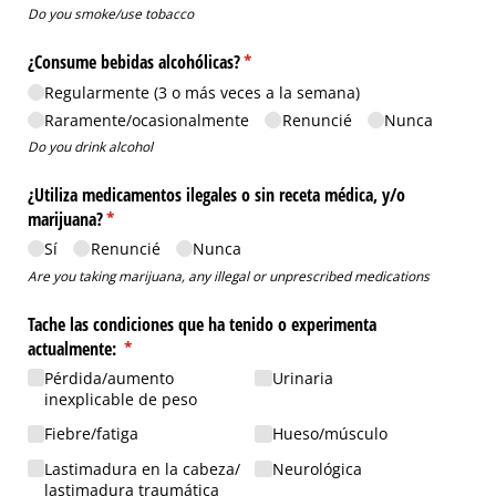
Do you smoke/use tobacco
¿Consume bebidas alcohólicas?
(necesario)
*
Regularmente (3 o más veces a la semana)
Raramente/​ocasionalmente
Renuncié
Nunca
Do you drink alcohol
¿Utiliza medicamentos ilegales o sin receta médica, y/​o
marijuana?
(necesario)
*
Sí
Renuncié
Nunca
Are you taking marijuana, any illegal or unprescribed medications
Tache las condiciones que ha tenido o experimenta
actualmente:
(necesario)
*
Pérdida/​aumento
Urinaria
inexplicable de peso
Fiebre/​fatiga
Hueso/​músculo
Lastimadura en la cabeza/​
Neurológica
lastimadura traumática