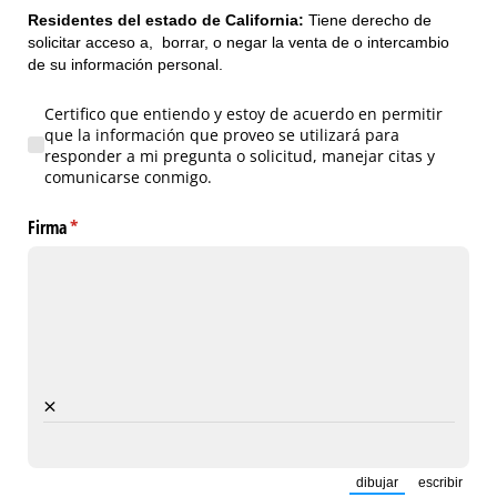
Residentes del estado de California:
Tiene derecho de
solicitar acceso a, borrar, o negar la venta de o intercambio
de su información personal.
Certifico que entiendo y estoy de acuerdo en permitir que la inform
Certifico que entiendo y estoy de acuerdo en permitir
que la información que proveo se utilizará para
responder a mi pregunta o solicitud, manejar citas y
comunicarse conmigo.
Firma
(necesario)
*
×
dibujar
escribir