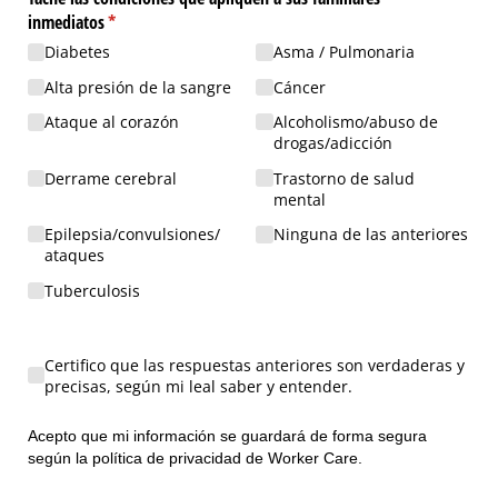
inmediatos
(necesario)
*
Diabetes
Asma /​ Pulmonaria
Alta presión de la sangre
Cáncer
Ataque al corazón
Alcoholismo/​abuso de
drogas/​adicción
Derrame cerebral
Trastorno de salud
mental
Epilepsia/​convulsiones/​
Ninguna de las anteriores
ataques
Tuberculosis
Certifico que las respuestas anteriores son verdaderas y precisas, se
Certifico que las respuestas anteriores son verdaderas y
precisas, según mi leal saber y entender.
Acepto que mi información se guardará de forma segura
según la política de privacidad de Worker Care.