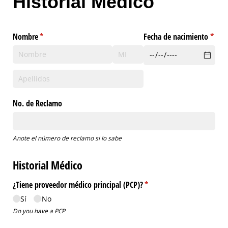
Historial Médico
Nombre
(necesario)
*
Fecha de nacimiento
(neces
*
No. de Reclamo
Anote el número de reclamo si lo sabe
Historial Médico
¿Tiene proveedor médico principal (PCP)?
(necesario)
*
Sí
No
Do you have a PCP