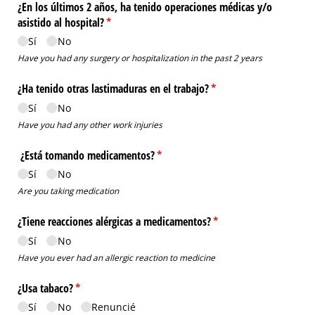
¿En los últimos 2 años, ha tenido operaciones médicas y/​o
asistido al hospital?
(necesario)
*
Sí
No
Have you had any surgery or hospitalization in the past 2 years
¿Ha tenido otras lastimaduras en el trabajo?
(necesario)
*
Sí
No
Have you had any other work injuries
¿Está tomando medicamentos?
(necesario)
*
Sí
No
Are you taking medication
¿Tiene reacciones alérgicas a medicamentos?
(necesario)
*
Sí
No
Have you ever had an allergic reaction to medicine
¿Usa tabaco?
(necesario)
*
Sí
No
Renuncié