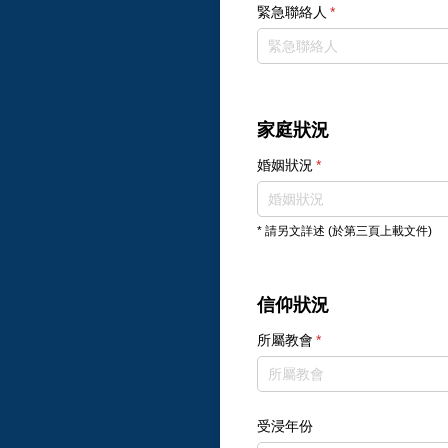
緊急聯絡人
(required)
*
家庭狀況
婚姻狀況
(required)
*
* 請另文詳述 (於第三頁上載文件)
信仰狀況
所屬教會
(required)
*
受浸年份