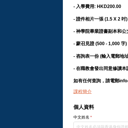
- 入學費用: HKD200.00
- 證件相片一張 (1.5 X 2 吋
- 神學院畢業證書副本和
- 蒙召見證 (500 - 1,000 字)
- 咨詢表一份 (輸入電郵
- 在職教會發出同意修讀
如有任何查詢，請電郵info@yfts
課程簡介
個人資料
中文姓名
(required)
*