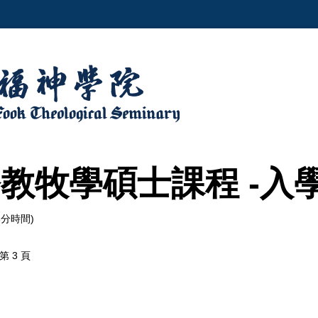
教牧學碩士課程 -入
 (部分時間)
第 3 頁