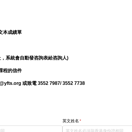
)
公文本成績單
地址，系統會自動發咨詢表給咨詢人)
本課程的信件
.org 或致電 3552 7987/ 3552 7738
英文姓名
(required)
*