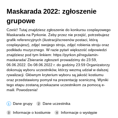
Maskarada 2022: zgłoszenie
grupowe
Cześć! Tutaj znajdziesz zgłoszenie do konkursu cosplayowego
Maskarada na Pyrkonie. Żeby przez nie przejść, potrzebujesz
grafik referencyjnych (ilustracji/screenów postaci, którą
cosplayujesz), zdjęć swojego stroju, zdjęć robienia stroju oraz
podkładu muzycznego. W razie pytań większość odpowiedzi
znajdziesz pod tym linkiem: https://pyrkon.pl/regulamin-
maskarada/ Zbieranie zgłoszeń prowadzimy do 23:59,
06.06.2022. Do 08.06.2022 r. do godziny 23:59 Organizatorzy
dokonują wyboru uczestników, którzy wezmą udział w dalszej
rywalizacji. Głównym kryterium wyboru są jakość kostiumu
oraz przedstawiony pomysł na prezentację sceniczną. Wyniki
tego etapu zostaną przekazane uczestnikom za pomocą e-
maili. Powodzenia!
Dane grupy
Dane uczestnika
Informacje o kostiumie
Informacje o występie