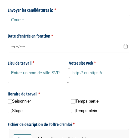
Envoyer les candidatures à:
(requis)
*
Date d'entrée en fonction
(requis)
*
Lieu de travail
(requis)
*
Votre site web
(requis)
*
Horaire de travail
(requis)
*
Saisonnier
Temps partiel
Stage
Temps plein
Fichier de description de l'offre d'emloi
(requis)
*