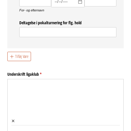
For- og efternavn
Deltagelse i pokalturnering for flg. hold
Tilføj Vare
Underskrift ligaklub
(påkrævet)
*
×