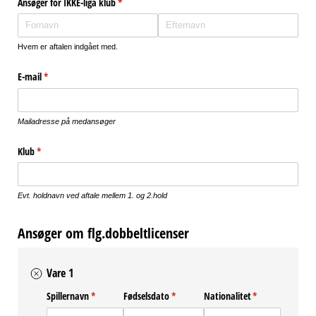
Ansøger for IKKE-liga klub
(påkrævet)
*
Hvem er aftalen indgået med.
E-mail
(påkrævet)
*
Mailadresse på medansøger
Klub
(påkrævet)
*
Evt. holdnavn ved aftale mellem 1. og 2.hold
Ansøger om flg.dobbeltlicenser
Vare 1
Spillernavn
(påkrævet)
*
Fødselsdato
(påkrævet)
*
Nationalitet
(påkrævet)
*