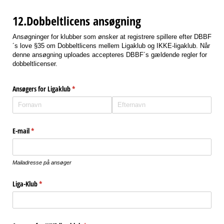
12.Dobbeltlicens ansøgning
Ansøgninger for klubber som ønsker at registrere spillere efter DBBF
´s love §35 om Dobbeltlicens mellem Ligaklub og IKKE-ligaklub. Når
denne ansøgning uploades accepteres DBBF´s gældende regler for
dobbeltlicenser.
Ansøgers for Ligaklub
(påkrævet)
*
E-mail
(påkrævet)
*
Mailadresse på ansøger
Liga-Klub
(påkrævet)
*