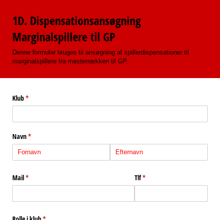
1D. Dispensationsansøgning
Marginalspillere til GP
Denne formular bruges til ansøgning af spillerdispensationer til
marginalspillere fra mesterrækken til GP.
Klub
(påkrævet)
*
Navn
(påkrævet)
*
Mail
(påkrævet)
*
Tlf
(påkrævet)
*
Rolle i klub
(påkrævet)
*