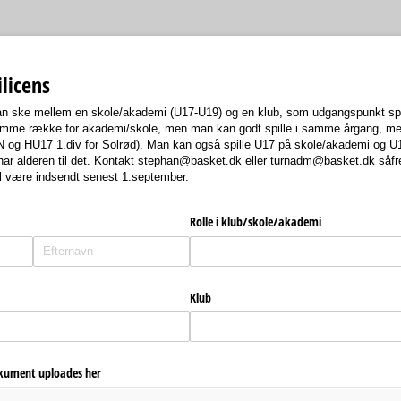
licens
n ske mellem en skole/akademi (U17-U19) og en klub, som udgangspunkt spi
samme række for akademi/skole, men man kan godt spille i samme årgang, men 
N og HU17 1.div for Solrød). Man kan også spille U17 på skole/akademi og U1
r alderen til det. Kontakt stephan@basket.dk eller turnadm@basket.dk såfre
l være indsendt senest 1.september.
Rolle i klub/​skole/​akademi
Klub
okument uploades her