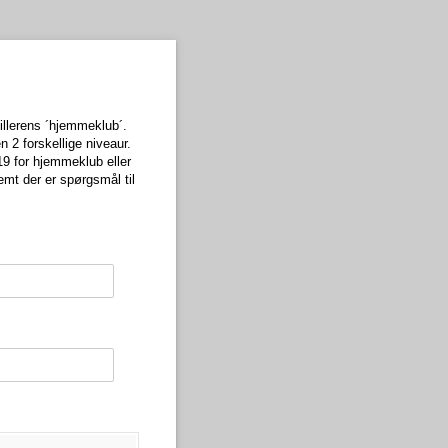
llerens ´hjemmeklub´.
2 forskellige niveaur.
9 for hjemmeklub eller
mt der er spørgsmål til