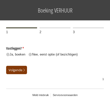
Boeking VERHUUR
1
2
3
Vastleggen?
(is vereist)
*
Ja, boeken
Nee, eerst optie (of bezichtigen)
Volgende
Meld misbruik
Servicevoorwaarden