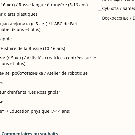
6 лет) /​ Russe langue étrangère (5-16 ans)
Суббота /​ Same
er d'arts plastiques
Воскресенье /​
ю алфавита (с 5 лет) /​ L'ABC de l'art
habet (5 ans et plus)
raphie
Histoire de la Russie (10-16 ans)
(с 5 лет) /​ Activités créatrices centrées sur le
ans et plus)
е, робототехника /​ Atelier de robotique
es
ur d'enfants "Les Rossignols"
se
т) /​ Éducation physique (7-14 ans)
 Commentaires ou souhaits