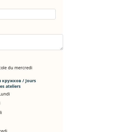
cole du mercredi
кружков /​ Jours
es ateliers
Lundi
i
di
redi