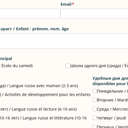
Email
(requis)
*
раст /​ Enfant : prénom, nom, âge
ncipal
​ École du samedi
Школа одного дня (среда) /​ É
Удобные дни для 
disponibles pour l
да) /​ Langue russe avec maman (2-3 ans)
Понедельник /​ 
/​ Activités de développement pour les enfants
Вторник /​ Mard
ет) /​ Langue russe et lecture (6-10 ans)
Среда /​ Mercre
-16 лет) /​ Langue russe et littérature (10-16
Четверг /​ Jeudi
Пятница /​ Vend