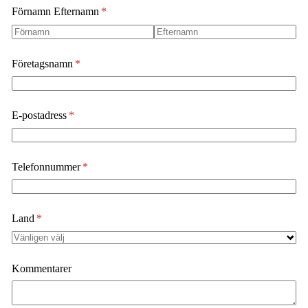
Förnamn Efternamn
(krävs)
*
Företagsnamn
(krävs)
*
E-postadress
(krävs)
*
Telefonnummer
(krävs)
*
Land
(krävs)
*
Kommentarer