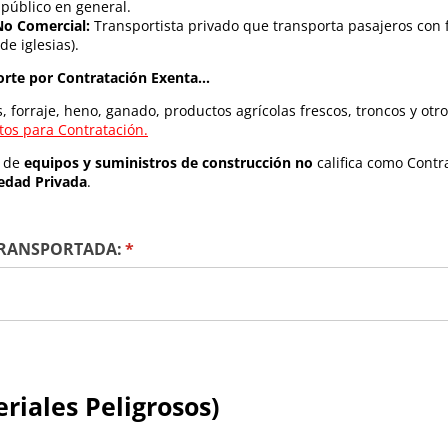
 público en general.
No Comercial:
Transportista privado que transporta pasajeros con f
e iglesias).
rte por Contratación Exenta...
, forraje, heno, ganado, productos agrícolas frescos, troncos y otro
tos para Contratación.
e de
equipos y suministros de construcción
no
califica como Contra
edad Privada
.
TRANSPORTADA:
(required)
*
iales Peligrosos)