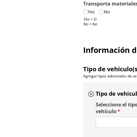
Transporta materiales
Yes
No
Yes = Si
No = No
Información d
Tipo de vehiculo(s
Agregar tipos adicionales de ve
Tipo de vehicul
Seleccione el tip
vehículo
(require
*