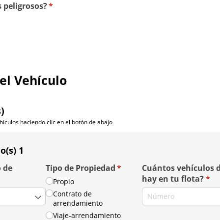
 peligrosos?
(required)
*
el Vehículo
)
hículos haciendo clic en el botón de abajo
o(s) 1
o de
Tipo de Propiedad
(required)
*
Cuántos vehículos d
d)
hay en tu flota?
(req
*
Propio
Contrato de
arrendamiento
Viaje-arrendamiento