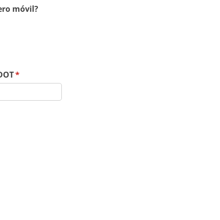
ro móvil?
DOT
(required)
*