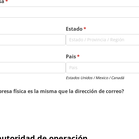
sa
(required)
*
Estado
(required)
*
d)
Pais
(required)
*
Estados Unidos / Mexico / Canadá
resa física es la misma que la dirección de correo?
 autoridad de operación