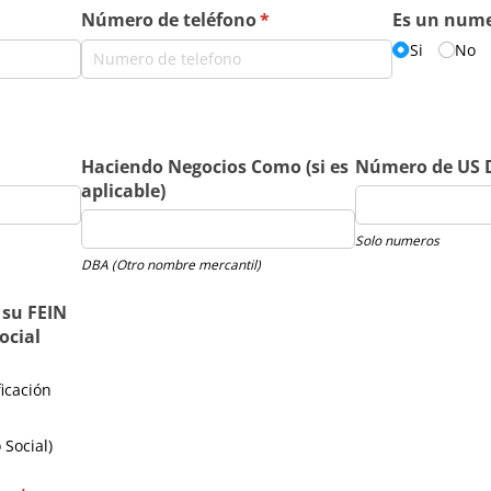
quired)
Número de teléfono
(required)
*
Es un nume
Si
No
required)
Haciendo Negocios Como (si es
Número de US 
aplicable)
Solo numeros
DBA (Otro nombre mercantil)
 su FEIN
ocial
icación
Social)