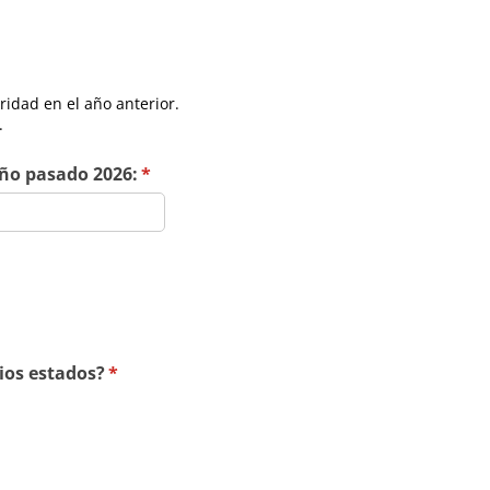
ridad en el año anterior.
.
año pasado 2026:
(required)
*
ios estados?
(required)
*