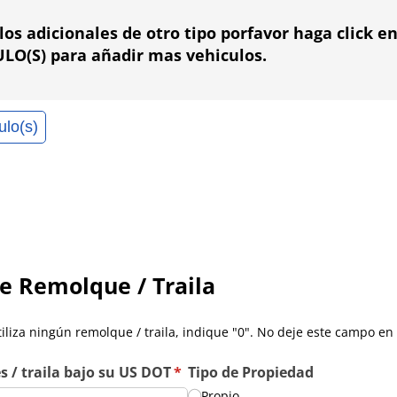
ulos adicionales de otro tipo porfavor haga click 
LO(S) para añadir mas vehiculos.
ulo(s)
e Remolque / Traila
tiliza ningún remolque / traila, indique "0". No deje este campo en
 /​ traila bajo su US DOT
(required)
*
Tipo de Propiedad
Propio