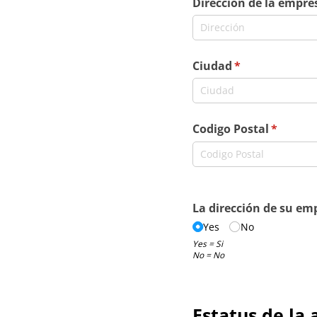
Dirección de la empre
Ciudad
(required)
*
Codigo Postal
(require
*
La dirección de su emp
Yes
No
Yes = Si
No = No
Estatus de la