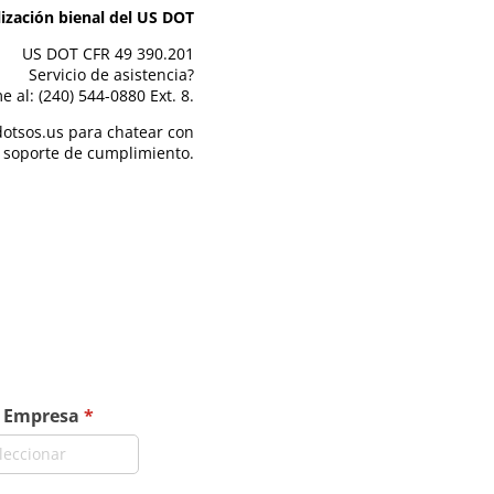
lización bienal del US DOT
US DOT CFR 49 390.201
Servicio de asistencia?
e al: (240) 544-0880 Ext. 8.
dotsos.us para chatear con
 soporte de cumplimiento.
a Empresa
(required)
*