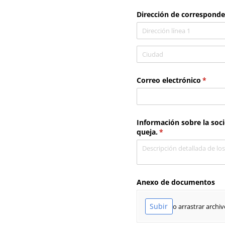
Dirección de corresponde
Correo electrónico
(neces
*
Información sobre la soci
queja.
(necesario)
*
Anexo de documentos
Subir
o arrastrar archiv