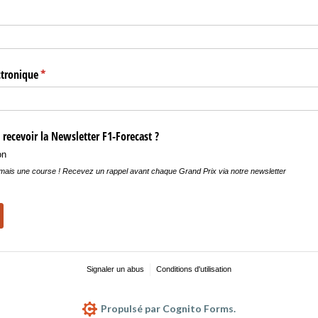
ctronique
(requis)
*
recevoir la Newsletter F1-Forecast ?
on
ais une course ! Recevez un rappel avant chaque Grand Prix via notre newsletter
Signaler un abus
Conditions d'utilisation
Propulsé par Cognito Forms.