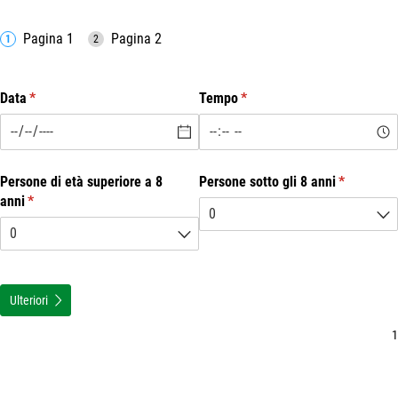
Pagina 1
Pagina 2
Data
(erforderlich)
*
Tempo
(erforderlich)
*
Persone di età superiore a 8
Persone sotto gli 8 anni
(erforderli
*
anni
(erforderlich)
*
Ulteriori