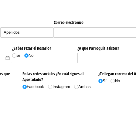
Correo electrónico
¿Sabes rezar el Rosario?
¿A que Parroquia asistes?
Sí
No
os que
En las redes sociales ¿En cuál sigues al
¿Te llegan correos del
Apostolado?
Sí
No
Facebook
Instagram
Ambas