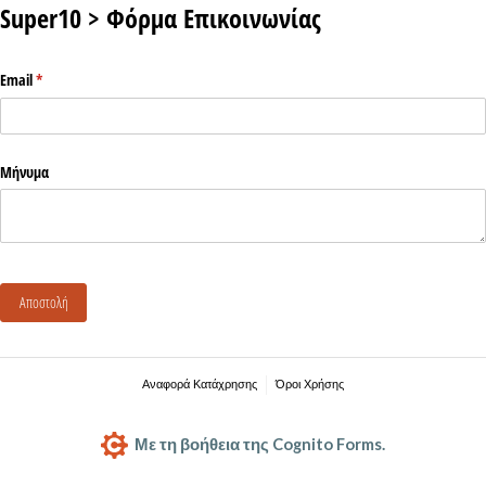
Super10 > Φόρμα Επικοινωνίας
Email
(υποχρεωτικό)
*
Μήνυμα
Αποστολή
Αναφορά Κατάχρησης
Όροι Χρήσης
Με τη βοήθεια της Cognito Forms.