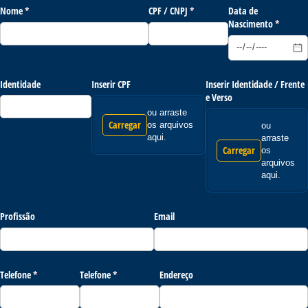
Nome
(obrigatório)
*
CPF /​ CNPJ
(obrigatório)
*
Data de
Nascimento
(obrigató
*
Identidade
Inserir CPF
Inserir Identidade /​ Frente
e Verso
ou arraste
Carregar
os arquivos
ou
aqui.
arraste
Carregar
os
arquivos
aqui.
Profissão
Email
Telefone
(obrigatório)
*
Telefone
(obrigatório)
*
Endereço