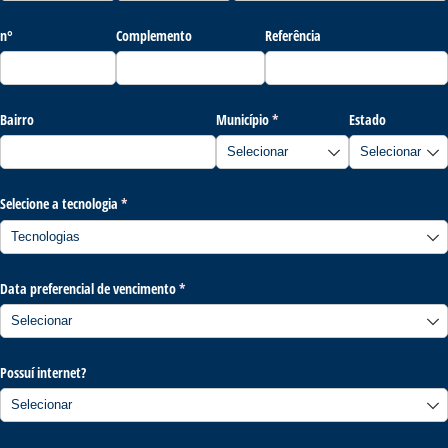
n°
Complemento
Referência
Bairro
Município
(obrigatório)
*
Estado
Selecione a tecnologia
(obrigatório)
*
Data preferencial de vencimento
(obrigatório)
*
Possuí internet?