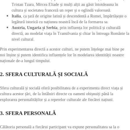
Tristan Tzara, Mircea Eliade și mulți alții au găsit întotdeauna în
cultura și societatea franceză un reper și o oglindă valoroasă.
Italia
, ca țară de origine latină și descendentă a Romei, împărtășește o
legătură istorică cu națiunea noastră încă de la formarea sa.
Austria, Ungaria și Serbia
, prin influența lor politică și culturală
directă, au modelat viața în Transilvania și chiar în întreaga Românie la
nivel cultural.
Prin experimentarea directă a acestor culturi, ne putem înțelege mai bine pe
noi înșine și putem identifica influențele lor în modelarea identității noastre
naționale de-a lungul timpului.
2. SFERA CULTURALĂ ȘI SOCIALĂ
Sfera culturală și socială oferă posibilitatea de a experimenta direct viața și
cultura acestor țări, de la întâlniri directe cu oameni obișnuiți până la
explorarea personalităților și a reperelor culturale ale fiecărei națiuni.
3. SFERA PERSONALĂ
Călătoria personală a fiecărui participant va expune personalitatea sa la o