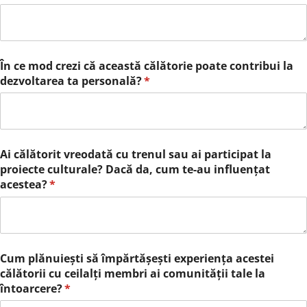
În ce mod crezi că această călătorie poate contribui la
dezvoltarea ta personală?
(richiesto)
*
Ai călătorit vreodată cu trenul sau ai participat la
proiecte culturale? Dacă da, cum te-au influențat
acestea?
(richiesto)
*
Cum plănuiești să împărtășești experiența acestei
călătorii cu ceilalți membri ai comunității tale la
întoarcere?
(richiesto)
*