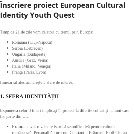
Înscriere proiect European Cultural
Identity Youth Quest
Timp de 21 de zile vom călători cu trenul prin Europa:
România (Cluj-Napoca)
Serbia (Debrecen)
Ungaria (Budapesta)
Austria (Graz, Viena)
Italia (Milano, Veneția)
Franța (Paris, Lyon)
Itinerariul ales urmărește 3 sfere de interes:
1. SFERA IDENTITĂȚII
Expunerea celor 3 tineri implicați în proiect la diferite culturi și națiuni care
fac parte din UE:
Franța
a avut o valoare istorică semnificativă pentru cultura
românească. Personalități precum Constantin Brâncuși, Emil Cioran,