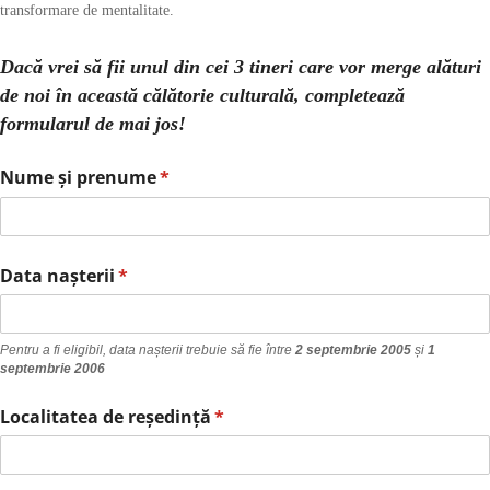
transformare de mentalitate.
Dacă vrei să fii unul din cei 3 tineri care vor merge alături
de noi în această călătorie culturală, completează
formularul de mai jos!
Nume și prenume
(richiesto)
*
Data nașterii
(richiesto)
*
Pentru a fi eligibil, data nașterii trebuie să fie între
2 septembrie 2005
și
1
septembrie 2006
Localitatea de reședință
(richiesto)
*