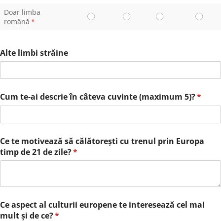
Doar limba
română
(richiesto)
*
Alte limbi străine
Cum te-ai descrie în câteva cuvinte (maximum 5)?
(richie
*
Ce te motivează să călătorești cu trenul prin Europa
timp de 21 de zile?
(richiesto)
*
Ce aspect al culturii europene te interesează cel mai
mult și de ce?
(richiesto)
*