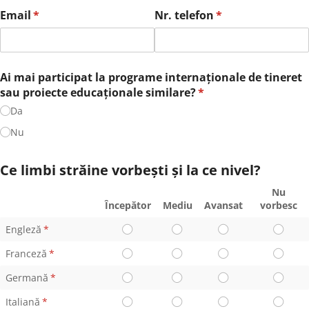
Email
(richiesto)
*
Nr. telefon
(richiesto)
*
Ai mai participat la programe internaționale de tineret
sau proiecte educaționale similare?
(richiesto)
*
Da
Nu
Ce limbi străine vorbești și la ce nivel?
Nu
Începător
Mediu
Avansat
vorbesc
Engleză
(richiesto)
*
Franceză
(richiesto)
*
Germană
(richiesto)
*
Italiană
(richiesto)
*