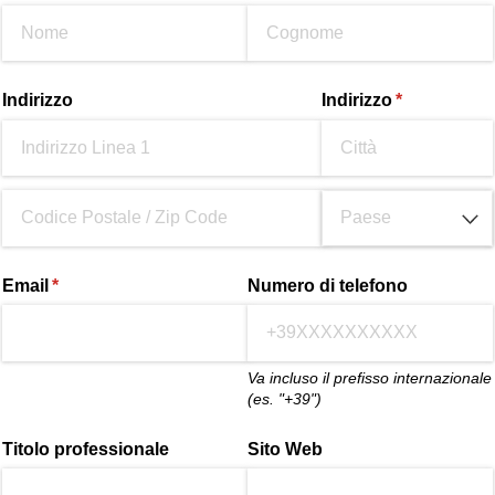
Indirizzo
Indirizzo
(richiesto)
*
Email
(richiesto)
*
Numero di telefono
Va incluso il prefisso internazionale
(es. "+39")
Titolo professionale
Sito Web