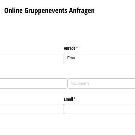
Online Gruppenevents Anfragen
Anrede
(erforderlich)
*
Email
(erforderlich)
*