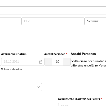
h)
Alternatives Datum
Anzahl Personen
(erforderlich)
*
Anzahl Personen
Sollte diese noch unklar 
bitte eine ungefähre Per
Sofern vorhanden
h)
rderlich)
Gewünschte Startzeit des Events
(erfo
*