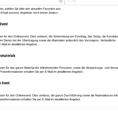
ein, wählen Sie bitte den aktuellen Favoriten aus.
 Erhalt unseres Angebots noch immer ändern.
 Event
n für den Onlineevent. Dies umfasst, die Vorbereitung am Eventtag, das Setup, die Kurslei
en Dients bei der Übertragung sowie die Materialen anlässlich des Vorzeigens. Verbindliche
-Mail im detaillierten Angebot.
smaterials
ten für das ganze Material der teilnehmenden Personen, sowie die Verpackungs- und Vers
Preisinformationen erhalten Sie per E-Mail im detaillierten Angebot.
n Event
ten für den Onlineevent. Dies umfasst, die ganze Durchführung sowie die Materialboxen ink
sinformationen erhalten Sie per E-Mail im detaillierten Angebot.