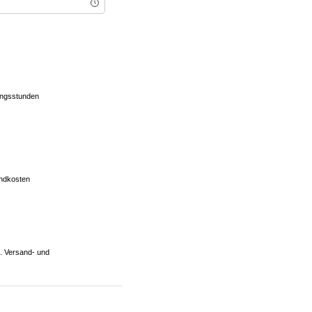
tungsstunden
andkosten
l. Versand- und