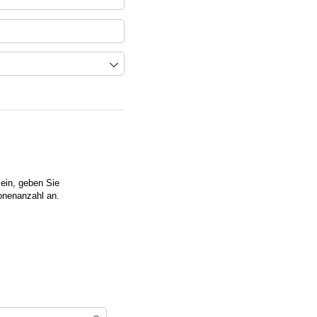
sein, geben Sie
sonenanzahl an.
rderlich)