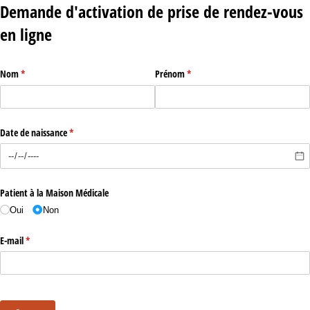
Demande d'activation de prise de rendez-vous
en ligne
Nom
(requis)
*
Prénom
(requis)
*
Date de naissance
(requis)
*
Patient à la Maison Médicale
Oui
Non
E-mail
(requis)
*