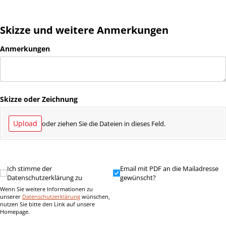
Skizze und weitere Anmerkungen
Anmerkungen
Skizze oder Zeichnung
Upload
oder ziehen Sie die Dateien in dieses Feld.
Ich stimme der Datenschutzerklärung zu
Ich stimme der
Email mit PDF an die Mailadres
Email mit PDF an die Mailadresse
Datenschutzerklärung zu
gewünscht?
Wenn Sie weitere Informationen zu
unserer
Datenschutzerklärung
wünschen,
nutzen Sie bitte den Link auf unsere
Homepage.