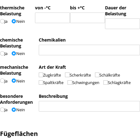
thermische
von -°C
bis +°C
Dauer der
Belastung
Belastung
Ja
Nein
chemische
Chemikalien
Belastung
Ja
Nein
mechanische
Art der Kraft
Belastung
Zugkräfte
Scherkräfte
Schälkräfte
Ja
Nein
Spaltkräfte
Schwingungen
Schlagkräfte
besondere
Beschreibung
Anforderungen
Ja
Nein
Fügeflächen