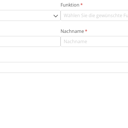
ich)
Funktion
(erforderlich)
*
Nachname
(erforderlich)
*