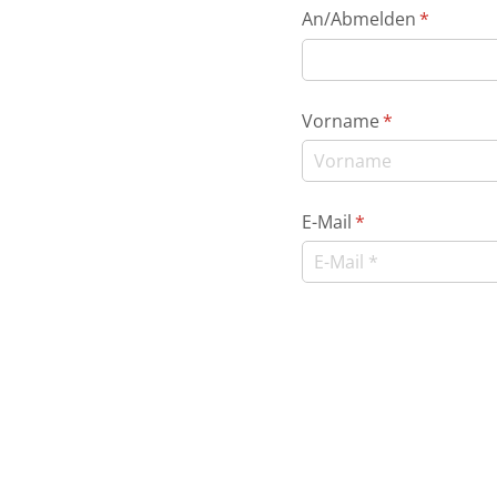
An/​Abmelden
(erforderl
*
Vorname
(erforderlich)
*
E-Mail
(erforderlich)
*