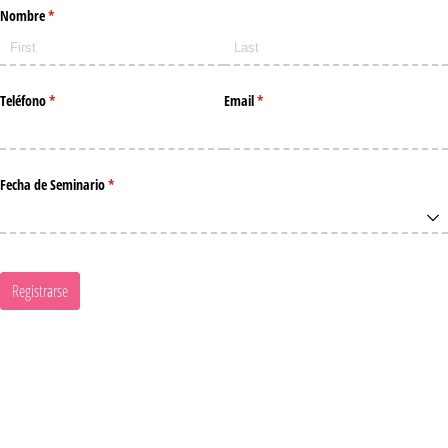
Nombre
(required)
*
Teléfono
(required)
*
Email
(required)
*
Fecha de Seminario
(required)
*
Registrarse