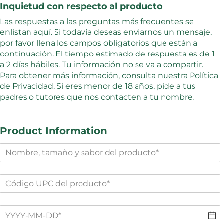
Inquietud con respecto al producto
Las respuestas a las preguntas más frecuentes se
enlistan aquí. Si todavía deseas enviarnos un mensaje,
por favor llena los campos obligatorios que están a
continuación. El tiempo estimado de respuesta es de 1
a 2 días hábiles. Tu información no se va a compartir.
Para obtener más información, consulta nuestra Política
de Privacidad. Si eres menor de 18 años, pide a tus
padres o tutores que nos contacten a tu nombre.
Product Information
Product Name, Size and Flavor
(required)
*
Product Bar Code
(required)
*
Best before date
(required)
*