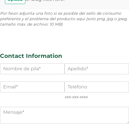
Por favor adjunta una foto si es posible del sello de consumo
preferente y el problema del producto aqui (solo png, jpg o jpeg,
tamaño máx. de archivo: 10 MB)
Contact Information
First Name
(required)
*
Last Name
(required)
*
Email
(required)
*
Phone
(required)
*
xxx-xxx-xxxx
Message
(required)
*