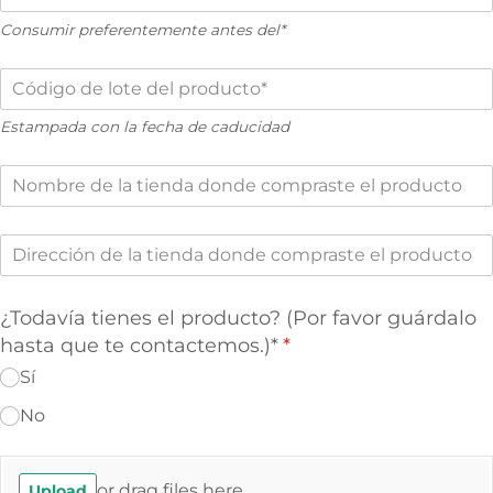
Consumir preferentemente antes del
*
Product Lot Code
(required)
*
Estampada con la fecha de caducidad
Name of store where purchased
Address of store where purchased
¿Todavía tienes el producto? (Por favor guárdalo
hasta que te contactemos.)*
(required)
*
Sí
No
Product Photo
or drag files here.
Upload