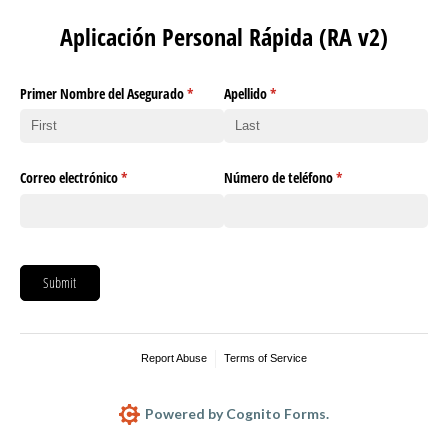
Aplicación Personal Rápida (RA v2)
Primer Nombre del Asegurado
(required)
*
Apellido
(required)
*
Correo electrónico
(required)
*
Número de teléfono
(required)
*
Submit
Report Abuse
Terms of Service
Powered by Cognito Forms.